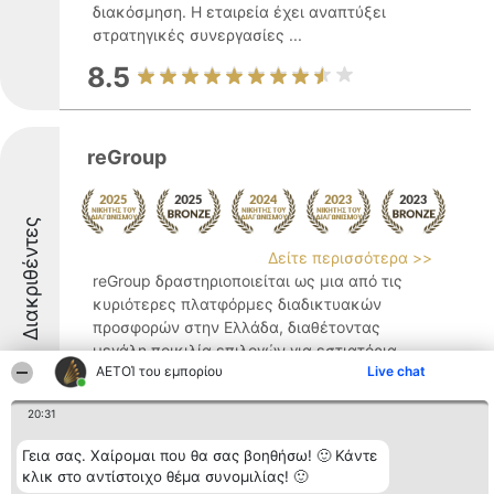
διακόσμηση. Η εταιρεία έχει αναπτύξει
στρατηγικές συνεργασίες ...
8.5
reGroup
Διακριθέντες
Δείτε περισσότερα >>
reGroup δραστηριοποιείται ως μια από τις
κυριότερες πλατφόρμες διαδικτυακών
προσφορών στην Ελλάδα, διαθέτοντας
μεγάλη ποικιλία επιλογών για εστιατόρια,
ΑΕΤΟΊ του εμπορίου
Live chat
σπα και υπηρεσίες ομορφιάς, ξενοδοχεία,
προϊόντα τεχνολογίας, είδη για το σπίτι,
20:31
καθώς και ...
8.8
Γεια σας. Χαίρομαι που θα σας βοηθήσω! 🙂 Κάντε
κλικ στο αντίστοιχο θέμα συνομιλίας! 🙂