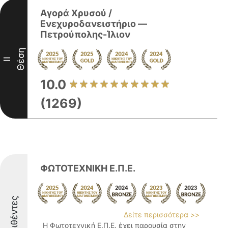
Αγορά Χρυσού /
Ενεχυροδανειστήριο ―
Πετρούπολης-Ίλιον
Θέση
II
10.0
(1269)
ΦΩΤΟΤΕΧΝΙΚΗ Ε.Π.Ε.
Διακριθέντες
Δείτε περισσότερα >>
Η Φωτοτεχνική Ε.Π.Ε. έχει παρουσία στην