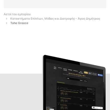
Αετοί του εμπορίου
Καταστήματα Επίπλων, Μόδας και Διατροφής - Άγιος Δημήτριος
Tahe Greece