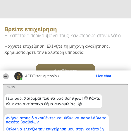
Βρείτε επιχείρηση
Η κατάταξη περιλαμβάνει τους καλύτερους στον κλάδο
Ψάχνετε επιχείρηση; Ελέγξτε τη μηχανή αναζήτησης.
Χρησιμοποιήστε την καλύτερη υπηρεσία
Αναζήτηση
ΑΕΤΟΊ του εμπορίου
Live chat
14:13
Γεια σας. Χαίρομαι που θα σας βοηθήσω! 🙂 Κάντε
κλικ στο αντίστοιχο θέμα συνομιλίας! 🙂
Διοργανωτής της
Κατάταξη
Επικοινωνία
Ανήκω στους διακριθέντες και θέλω να παραλάβω το
κατάταξης
Διακριθέντες
Επικοινωνία
πακέτο βραβείων
BEAUTIFUL COMPANY
Λίστα όλων
Μονοπρόσωπη ΙΚΕ
των
Θέλω να ελέγξω την επιχείρηση μου στην κατάταξη
ΤΗΛ. ΕΠΙΚΟΙΝΩΝΙΑΣ: