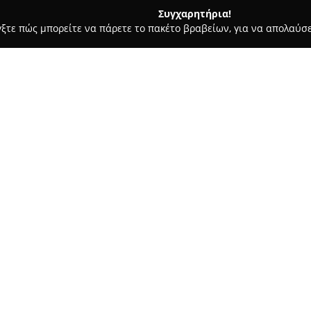
Συγχαρητήρια!
γξτε πώς μπορείτε να πάρετε το πακέτο βραβείων, για να απολαύσε
ς και Διατροφής - Χαλάνδρι
Porcelana
Σχετικά με την εταιρεία:
Η
Porcelana
διακρίνεται ως σ
στην Ελλάδα, παρέχοντας ολοκλ
για κάθε περιοχή του σπιτιού.
σημεία σε διάφορες τοποθεσίες
Δείτε περισσότερα >>
αξιόπιστη επιλογή για πλακάκια
καθώς και ντουλάπες.
Η δέσμευση της Porcelana στ
μέσω της πλούσιας γκάμας προ
μάρκες. Η εταιρεία προσανατο