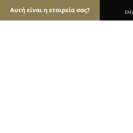
Αυτή είναι η εταιρεία σας?
Ελέ
Αετοί του εμπορίου
Καταστήματα Επίπλων, Μόδα
Porcelana
9
(168)
Χαλάνδρι, Λεωφόρος Κηφισίας 180
Εμφάνιση αριθμού τηλεφώνου