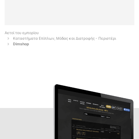
Αετοί του εμπορίου
Καταστήματα Επίπλων, Μόδας και Διατροφής - Περιστέρι
Dimshop