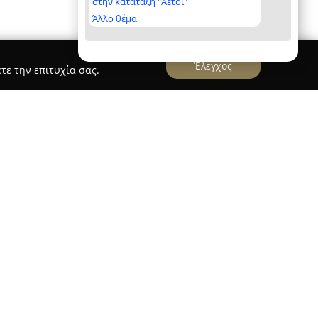
στην κατάταξη "Αετοί"
Άλλο θέμα
Έλεγχος
τε την επιτυχία σας.
 ανεξάρτητο κατάστημα design και lifestyle, με
τρο της Αθήνας. Διαθέτει συλλογή από χρηστικά
ικείμενα, συνδυάζοντας διαρκή ανανέωση στις
ων περιλαμβάνει έπιπλα, φωτιστικά, κοσμήματα,
ικού χώρου, είδη σπιτιού και γραφείου από
όσο σύγχρονα όσο και παλαιά ή ανακυκλωμένα