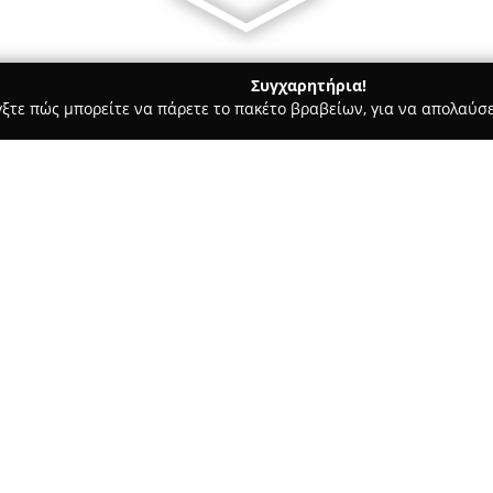
Συγχαρητήρια!
γξτε πώς μπορείτε να πάρετε το πακέτο βραβείων, για να απολαύσε
ας και Διατροφής - Αθήνα
Paraphernalia
Σχετικά με την εταιρεία:
Το
Paraphernalia
λειτουργεί ως
έτος ίδρυσης το 2014, στο κέν
και αισθητικά επιλεγμένα αντ
επιλογές του. Η γκάμα προϊόντ
Δείτε περισσότερα >>
αξεσουάρ, βιβλία, φυτά εσωτερ
διαφορετικές χώρες.
Η επιχείρηση συγκεντρώνει τ