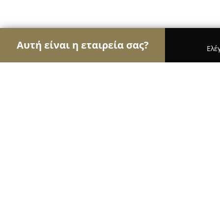
Αυτή είναι η εταιρεία σας?
Ελέ
Αετοί του εμπορίου
Καταστήματα Επίπλων, Μόδ
Paraphernalia
9.5
(226)
Αθήνα, Ioannou Paparrigopoulou 15