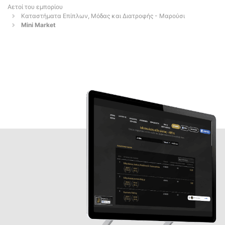
Αετοί του εμπορίου
Καταστήματα Επίπλων, Μόδας και Διατροφής - Μαρούσι
Mini Market