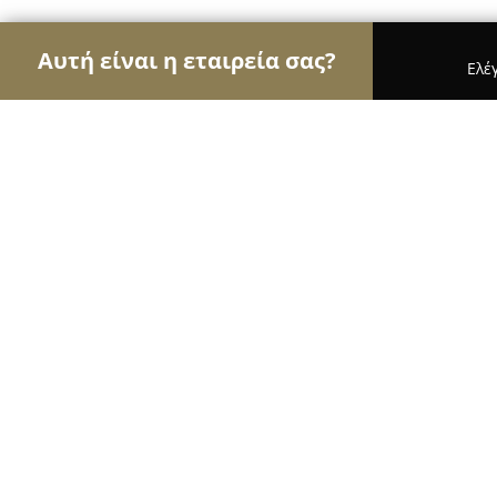
Αυτή είναι η εταιρεία σας?
Ελέ
Αετοί του εμπορίου
Καταστήματα Επίπλων, Μόδ
Food We Love
10
(52)
Μαρούσι, Amaroúsion
Εμφάνιση αριθμού τηλεφώνου