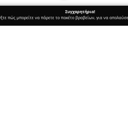
Συγχαρητήρια!
γξτε πώς μπορείτε να πάρετε το πακέτο βραβείων, για να απολαύσε
ας και Διατροφής - Μαρούσι
Food We Love
Σχετικά με την εταιρεία:
Η
Food We Love
αποτελεί ένα
εξειδικευμένο στην παροχή πο
παράδοσης κατ’ οίκον. Ως mini
υψηλής διατροφικής αξίας, σ
Δείτε περισσότερα >>
ροφημάτων, τυροκομικών, αλλα
ζαχαροπλαστικής, καθώς και 
Επιπλέον, προσφέρει κατεψυγμ
για πρωινό, καφέδες και αναψυ