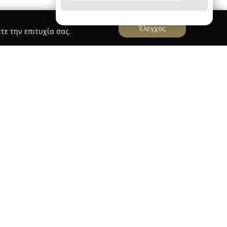
Έλεγχος
τε την επιτυχία σας.
ν ψηφιακό προορισμό αγορών στο Μαρούσι,
ιοτικών προϊόντων μέσω online υπηρεσιών και
 market, διακρίνεται για την προσφορά ειδών
υμπεριλαμβανομένων γαλακτοκομικών, φυτικών
ντικών, συστατικών μαγειρικής και
αρτοσκευασμάτων και έτοιμων γευμάτων.
ένα τρόφιμα, αλμυρά και γλυκά σνακ, επιλογές
κτικά.