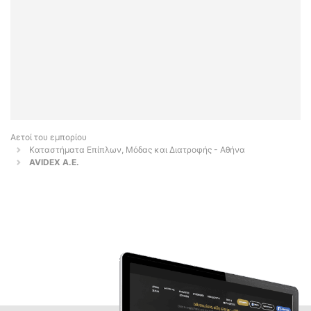
Αετοί του εμπορίου
Καταστήματα Επίπλων, Μόδας και Διατροφής - Αθήνα
AVIDEX Α.Ε.