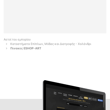
Αετοί του εμπορίου
Καταστήματα Επίπλων, Μόδας και Διατροφής - Χαλάνδρι
Πινακες ESHOP-ART