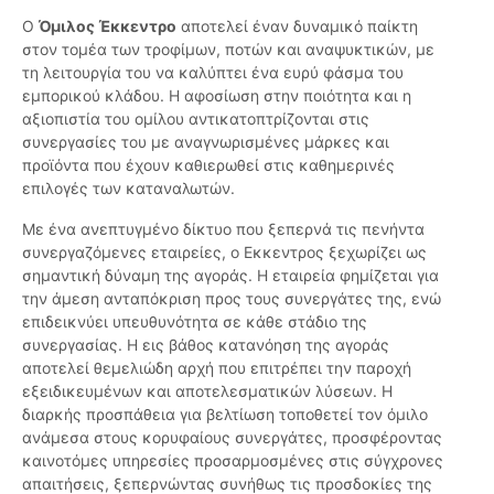
Ο
Όμιλος Έκκεντρο
αποτελεί έναν δυναμικό παίκτη
στον τομέα των τροφίμων, ποτών και αναψυκτικών, με
τη λειτουργία του να καλύπτει ένα ευρύ φάσμα του
εμπορικού κλάδου. Η αφοσίωση στην ποιότητα και η
αξιοπιστία του ομίλου αντικατοπτρίζονται στις
συνεργασίες του με αναγνωρισμένες μάρκες και
προϊόντα που έχουν καθιερωθεί στις καθημερινές
επιλογές των καταναλωτών.
Με ένα ανεπτυγμένο δίκτυο που ξεπερνά τις πενήντα
συνεργαζόμενες εταιρείες, ο Εκκεντρος ξεχωρίζει ως
σημαντική δύναμη της αγοράς. Η εταιρεία φημίζεται για
την άμεση ανταπόκριση προς τους συνεργάτες της, ενώ
επιδεικνύει υπευθυνότητα σε κάθε στάδιο της
συνεργασίας. Η εις βάθος κατανόηση της αγοράς
αποτελεί θεμελιώδη αρχή που επιτρέπει την παροχή
εξειδικευμένων και αποτελεσματικών λύσεων. Η
διαρκής προσπάθεια για βελτίωση τοποθετεί τον όμιλο
ανάμεσα στους κορυφαίους συνεργάτες, προσφέροντας
καινοτόμες υπηρεσίες προσαρμοσμένες στις σύγχρονες
απαιτήσεις, ξεπερνώντας συνήθως τις προσδοκίες της