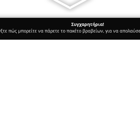
Συγχαρητήρια!
γξτε πώς μπορείτε να πάρετε το πακέτο βραβείων, για να απολαύσε
ας και Διατροφής - Παλαιό Φάληρο
DanoGlass
Σχετικά με την εταιρεία:
Η
DanoGlass
αποτελεί μια από 
της επεξεργασίας γυαλιού, κρ
τα 35 χρόνια. Βρίσκεται στο 
στην υψηλή ποιότητα των προϊ
Δείτε περισσότερα >>
πελατείας της.
Η εταιρεία προσφέρει ένα ευρ
και αλεξίσφαιρα τζάμια, καθώς