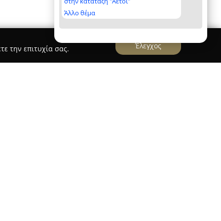
στην κατάταξη "Αετοί"
Άλλο θέμα
Έλεγχος
τε την επιτυχία σας.
τις πλέον καταξιωμένες επιχειρήσεις στον τομέα
υστάλλων και καθρεφτών, με ιστορία που ξεπερνά
Παλαιό Φάληρο και έχει αποκτήσει φήμη χάρη
όντων της και την άριστη εξυπηρέτηση της
ύ φάσμα επιλογών όπως απλά, ενεργειακά, διπλά
 και καθρέφτες για διακόσμηση, μπάνια, μεγάλες