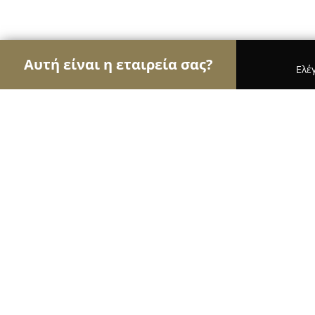
Αυτή είναι η εταιρεία σας?
Ελέ
Αετοί του εμπορίου
Καταστήματα Επίπλων, Μόδ
DanoGlass
10
(99)
Παλαιό Φάληρο, Palaio Faliro