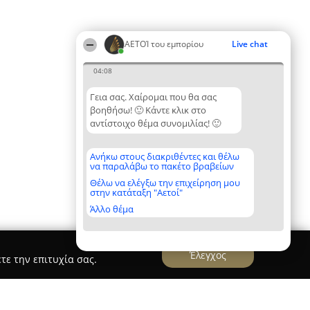
ΑΕΤΟΊ του εμπορίου
Live chat
04:08
Γεια σας. Χαίρομαι που θα σας
βοηθήσω! 🙂 Κάντε κλικ στο
αντίστοιχο θέμα συνομιλίας! 🙂
Ανήκω στους διακριθέντες και θέλω
να παραλάβω το πακέτο βραβείων
Θέλω να ελέγξω την επιχείρηση μου
στην κατάταξη "Αετοί"
Άλλο θέμα
Έλεγχος
τε την επιτυχία σας.
 ΜΑΓΝΗΤΩΝ ΕΛΛΑΔΟΣ Ε.Ε.