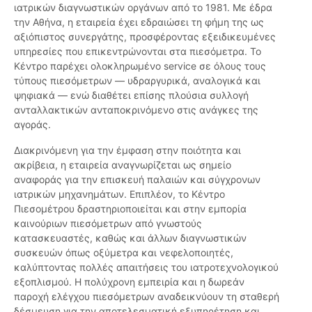
ιατρικών διαγνωστικών οργάνων από το 1981. Με έδρα
την Αθήνα, η εταιρεία έχει εδραιώσει τη φήμη της ως
αξιόπιστος συνεργάτης, προσφέροντας εξειδικευμένες
υπηρεσίες που επικεντρώνονται στα πιεσόμετρα. Το
Κέντρο παρέχει ολοκληρωμένο service σε όλους τους
τύπους πιεσόμετρων — υδραργυρικά, αναλογικά και
ψηφιακά — ενώ διαθέτει επίσης πλούσια συλλογή
ανταλλακτικών ανταποκρινόμενο στις ανάγκες της
αγοράς.
Διακρινόμενη για την έμφαση στην ποιότητα και
ακρίβεια, η εταιρεία αναγνωρίζεται ως σημείο
αναφοράς για την επισκευή παλαιών και σύγχρονων
ιατρικών μηχανημάτων. Επιπλέον, το Κέντρο
Πιεσομέτρου δραστηριοποιείται και στην εμπορία
καινούριων πιεσόμετρων από γνωστούς
κατασκευαστές, καθώς και άλλων διαγνωστικών
συσκευών όπως οξύμετρα και νεφελοποιητές,
καλύπτοντας πολλές απαιτήσεις του ιατροτεχνολογικού
εξοπλισμού. Η πολύχρονη εμπειρία και η δωρεάν
παροχή ελέγχου πιεσόμετρων αναδεικνύουν τη σταθερή
δέσμευση για την αποτελεσματική εξυπηρέτηση και