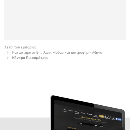
Αετοί του εμπορίου
Καταστήματα Επίπλων, Μόδας και Διατροφής - Αθήνα
Κέντρο Πιεσομέτρου