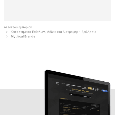
Αετοί του εμπορίου
Καταστήματα Επίπλων, Μόδας και Διατροφής - Βριλήσσια
Mythical Brands