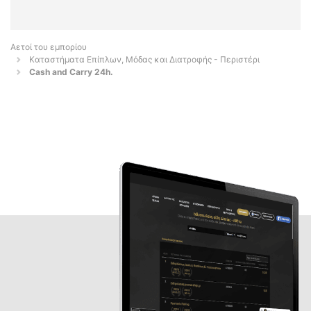
Αετοί του εμπορίου
Καταστήματα Επίπλων, Μόδας και Διατροφής - Περιστέρι
Cash and Carry 24h.