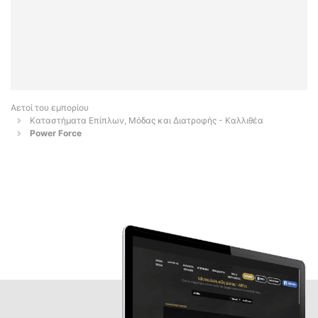
Αετοί του εμπορίου
Καταστήματα Επίπλων, Μόδας και Διατροφής - Καλλιθέα
Power Force