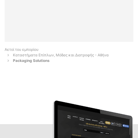
Αετοί του εμπορίου
Καταστήματα Επίπλων, Μόδας και Διατροφής - Αθήνα
Packaging Solutions