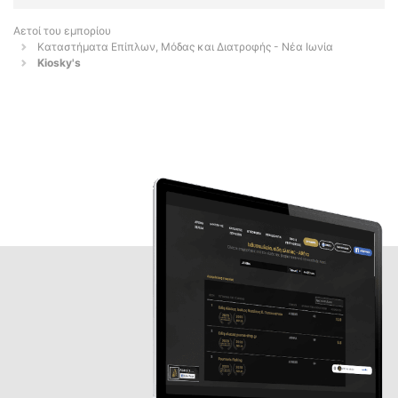
Αετοί του εμπορίου
Καταστήματα Επίπλων, Μόδας και Διατροφής - Νέα Ιωνία
Kiosky's