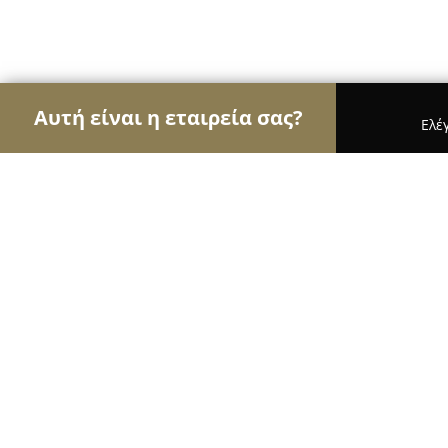
Αυτή είναι η εταιρεία σας?
Ελέ
Αετοί του εμπορίου
Καταστήματα Επίπλων, Μόδ
Luisa World Flagship Store
9.4
(473)