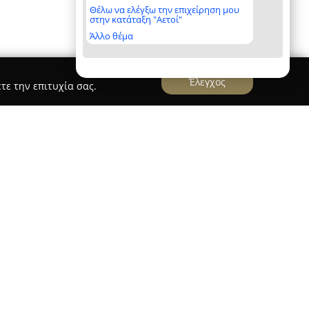
Θέλω να ελέγξω την επιχείρηση μου
στην κατάταξη "Αετοί"
Άλλο θέμα
Έλεγχος
τε την επιτυχία σας.
χει εδραιωθεί ως μια εξέχουσα αλυσίδα
 Ελλάδα, με μακρόχρονη παρουσία στον χώρο
. Η φήμη της εταιρείας είναι άμεσα
α και το εκλεπτυσμένο στυλ, καθώς παρουσιάζει
κων μόδας. Το κατάστημα που βρίσκεται στην
του Κολωνακίου στην Αθήνα, λειτουργεί ως το