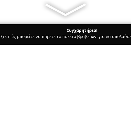
Συγχαρητήρια!
γξτε πώς μπορείτε να πάρετε το πακέτο βραβείων, για να απολαύσε
ας και Διατροφής - Αθήνα
Luisa World Flagship Store
Σχετικά με την εταιρεία:
Η
Luisa World Flagship Store
έ
πολυτελών καταστημάτων στην
της υψηλής μόδας από το 1975
συνυφασμένη με την κομψότητ
Δείτε περισσότερα >>
συλλογές εκλεκτών διεθνών οί
οδό Σκουφά 15, στην περιοχή 