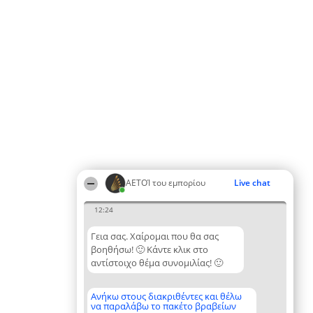
ΑΕΤΟΊ του εμπορίου
Live chat
12:24
Γεια σας. Χαίρομαι που θα σας
βοηθήσω! 🙂 Κάντε κλικ στο
αντίστοιχο θέμα συνομιλίας! 🙂
Ανήκω στους διακριθέντες και θέλω
να παραλάβω το πακέτο βραβείων