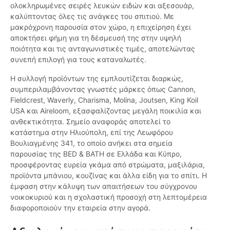
ολοκληρωμένες σειρές λευκών ειδών και αξεσουάρ,
καλύπτοντας όλες τις ανάγκες του σπιτιού. Με
μακρόχρονη παρουσία στον χώρο, η επιχείρηση έχει
αποκτήσει φήμη για τη δέσμευσή της στην υψηλή
ποιότητα και τις ανταγωνιστικές τιμές, αποτελώντας
συνεπή επιλογή για τους καταναλωτές.
Η συλλογή προϊόντων της εμπλουτίζεται διαρκώς,
συμπεριλαμβάνοντας γνωστές μάρκες όπως Cannon,
Fieldcrest, Waverly, Charisma, Molina, Joutsen, King Koil
USA και Aireloom, εξασφαλίζοντας μεγάλη ποικιλία και
ανθεκτικότητα. Σημείο αναφοράς αποτελεί το
κατάστημα στην Ηλιούπολη, επί της Λεωφόρου
Βουλιαγμένης 341, το οποίο ανήκει στα σημεία
παρουσίας της BED & BATH σε Ελλάδα και Κύπρο,
προσφέροντας ευρεία γκάμα από στρώματα, μαξιλάρια,
προϊόντα μπάνιου, κουζίνας και άλλα είδη για το σπίτι. H
έμφαση στην κάλυψη των απαιτήσεων του σύγχρονου
νοικοκυριού και η σχολαστική προσοχή στη λεπτομέρεια
διαφοροποιούν την εταιρεία στην αγορά.