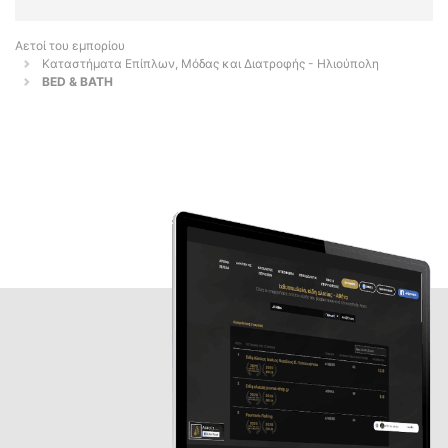
Αετοί του εμπορίου
Καταστήματα Επίπλων, Μόδας και Διατροφής - Ηλιούπολη
BED & BATH