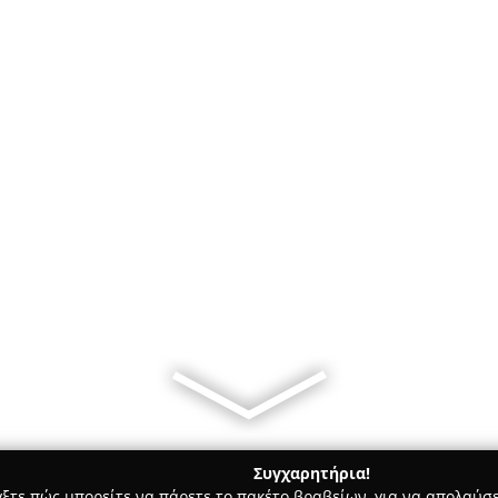
Συγχαρητήρια!
γξτε πώς μπορείτε να πάρετε το πακέτο βραβείων, για να απολαύσε