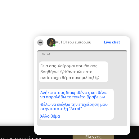
ΑΕΤΟΊ του εμπορίου
Live chat
07:24
Γεια σας. Χαίρομαι που θα σας
βοηθήσω! 🙂 Κάντε κλικ στο
αντίστοιχο θέμα συνομιλίας! 🙂
Ανήκω στους διακριθέντες και θέλω
να παραλάβω το πακέτο βραβείων
Θέλω να ελέγξω την επιχείρηση μου
στην κατάταξη "Αετοί"
Άλλο θέμα
Έλεγχος
τε την επιτυχία σας.