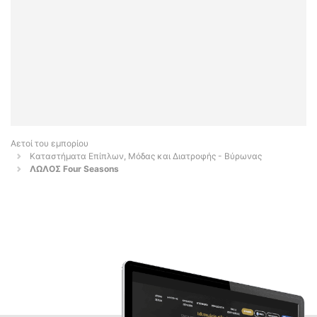
Αετοί του εμπορίου
Καταστήματα Επίπλων, Μόδας και Διατροφής - Βύρωνας
ΛΩΛΟΣ Four Seasons