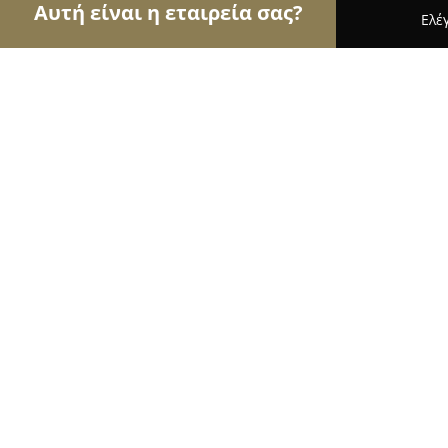
Αυτή είναι η εταιρεία σας?
Ελέ
Αετοί του εμπορίου
Καταστήματα Επίπλων, Μόδα
Dilani δημιουργίες
9.2
(127)
Αγ. Ιωαννησ Ρεντησ, Καζαντζάκη 9 & Σεφέρη
Εμφάνιση αριθμού τηλεφώνου