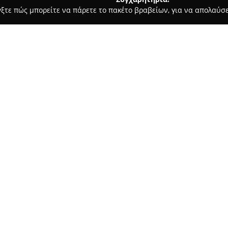
γξτε πώς μπορείτε να πάρετε το πακέτο βραβείων, για να απολαύσε
ς και Διατροφής - Αγ. Ιωαννησ Ρεντησ
Dilani δημιουργίες
Σχετικά με την εταιρεία:
Dilani δημιουργίες
διαθέτει μ
επίπλων και διακοσμητικών ει
στην ελληνική αγορά. Με κεντρ
τη φήμη αξιόπιστου προμηθευτ
Δείτε περισσότερα >>
λύσεις, τόσο για οικιακούς όσ
εμπειρία που ξεπερνά τα 55 χρ
αγοραστικών τάσεων και την 
Η εταιρεία επιδεικνύει συνε
πελατών, διαθέτοντας εκτεταμ
εξωτερικούς χώρους, καθώς και