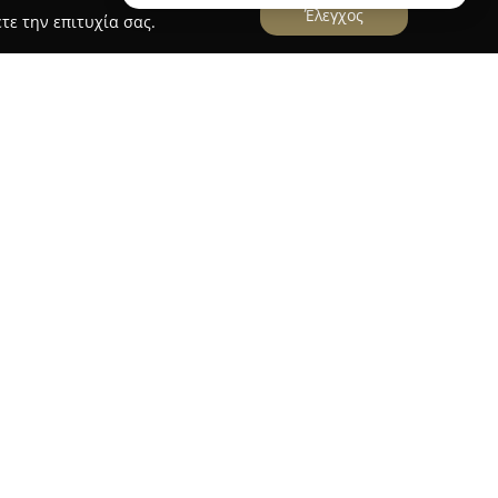
Έλεγχος
τε την επιτυχία σας.
ακρά παρουσία στον τομέα του εμπορίου
δών, διατηρώντας ιστορία άνω των πενήντα ετών
ική έδρα στον Άγιο Ιωάννη Ρέντη, έχει κερδίσει
ή για όσους επιζητούν πρακτικές και ελκυστικές
ο και για επαγγελματικούς χώρους. Η πολυετής
όνια, διασφαλίζει την εις βάθος κατανόηση των
παροχή ολοκληρωμένων επιλογών.
χή προσήλωση στην κάλυψη των αναγκών των
ένη συλλογή επίπλων για εσωτερικούς και
 διαλεγμένα διακοσμητικά στοιχεία.