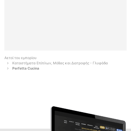
Αετοί του εμπορίου
Καταστήματα Επίπλων, Μόδας και Διατροφής - Γλυφάδα
Perfetta Cucina