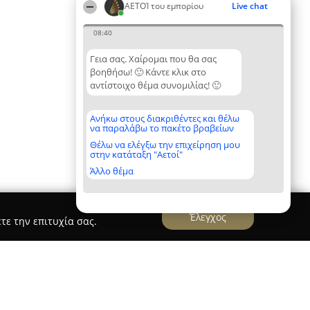
ΑΕΤΟΊ του εμπορίου
Live chat
08:40
Γεια σας. Χαίρομαι που θα σας
βοηθήσω! 🙂 Κάντε κλικ στο
αντίστοιχο θέμα συνομιλίας! 🙂
Ανήκω στους διακριθέντες και θέλω
να παραλάβω το πακέτο βραβείων
Θέλω να ελέγξω την επιχείρηση μου
στην κατάταξη "Αετοί"
Άλλο θέμα
Έλεγχος
τε την επιτυχία σας.