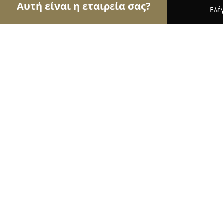
Αυτή είναι η εταιρεία σας?
Ελέ
Αετοί του εμπορίου
Καταστήματα Επίπλων, Μόδα
Suelo Chalandri
8.5
(5)
Χαλάνδρι, Ανδρέα Παπανδρέου 32
Εμφάνιση αριθμού τηλεφώνου