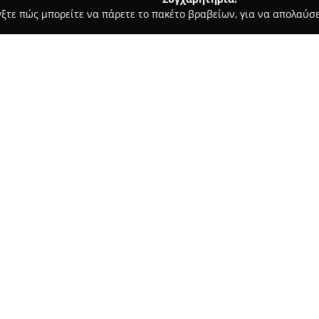
γξτε πώς μπορείτε να πάρετε το πακέτο βραβείων, για να απολαύσε
ς και Διατροφής - Χαλάνδρι
Suelo Chalandri
Σχετικά με την εταιρεία:
Η
Suelo Chalandri
δραστηριοποι
εμπόριο μικροέπιπλων και διακ
παρέχει μια εκτενή συλλογή απ
καθώς και υφασμάτινα προϊόν
του κλάδου. Ξεχωρίζει για το ό
διακόσμησης, δημιουργώντας 
αισθητικές και λειτουργικές α
Η φιλοσοφία της Suelo Chalan
ποιότητα και παροχή προϊόντω
Μέσα από τον προσεκτικό σχεδ