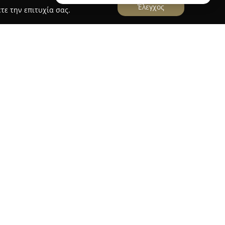
Έλεγχος
τε την επιτυχία σας.
είται στο Χαλάνδρι, εξειδικευόμενη στο
οσμητικών ειδών για το σπίτι. Η επιχείρηση
ό έπιπλα, καθρέπτες, πίνακες, ρολόγια, φωτιστικά
τα, προερχόμενα από αναγνωρισμένους οίκους
τι συγκεντρώνει ιδιαίτερες και νέες ιδέες
προτάσεις που ανταποκρίνονται στις σύγχρονες
νάγκες του χώρου.
dri επικεντρώνεται στη δέσμευση για υψηλή
ν που διακρίνονται για τη μοναδικότητά τους.
ιασμό της συλλογής της, η Suelo Chalandri