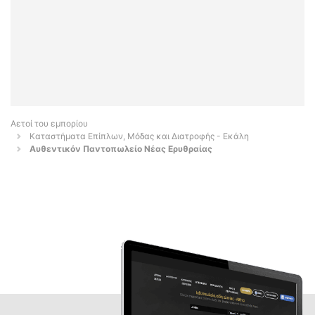
Αετοί του εμπορίου
Καταστήματα Επίπλων, Μόδας και Διατροφής - Εκάλη
Αυθεντικόν Παντοπωλείο Νέας Ερυθραίας