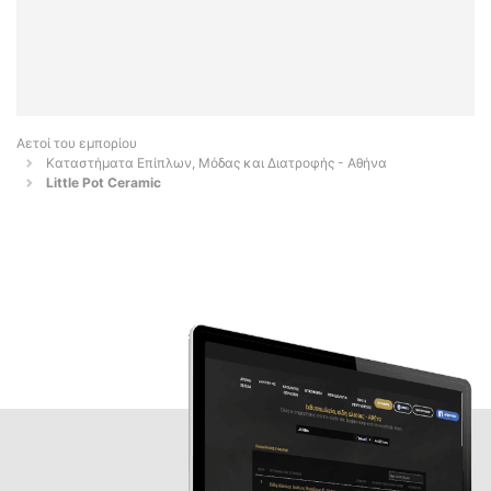
Αετοί του εμπορίου
Καταστήματα Επίπλων, Μόδας και Διατροφής - Αθήνα
Little Pot Ceramic