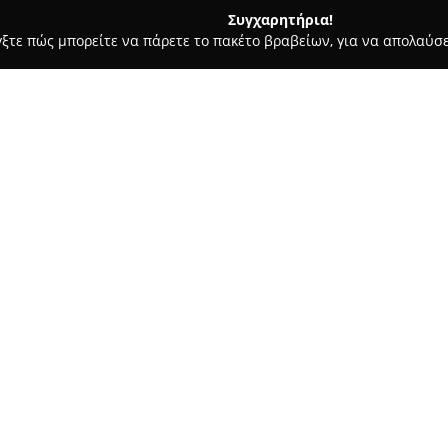
Συγχαρητήρια!
γξτε πώς μπορείτε να πάρετε το πακέτο βραβείων, για να απολαύσε
ας και Διατροφής - Αθήνα
Olive Wood Handmade
Σχετικά με την εταιρεία:
Η
Olive Wood Handmade
βρίσ
προσφέρει μια εκτενή συλλογ
ξύλο ελιάς, τα οποία διακρίνο
προϊόν προέρχεται από παλιά 
Δείτε περισσότερα >>
την Κρήτη, αναδεικνύοντας τη
νερά του ξύλου ελιάς.
Η γκάμα προϊόντων περιλαμβάν
μεταξύ των οποίων βρίσκονται 
εργαλεία σερβιρίσματος, όσο κ