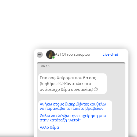
ΑΕΤΟΊ του εμπορίου
Live chat
06:10
Γεια σας. Χαίρομαι που θα σας
βοηθήσω! 🙂 Κάντε κλικ στο
αντίστοιχο θέμα συνομιλίας! 🙂
Ανήκω στους διακριθέντες και θέλω
να παραλάβω το πακέτο βραβείων
Θέλω να ελέγξω την επιχείρηση μου
στην κατάταξη "Αετοί"
Άλλο θέμα