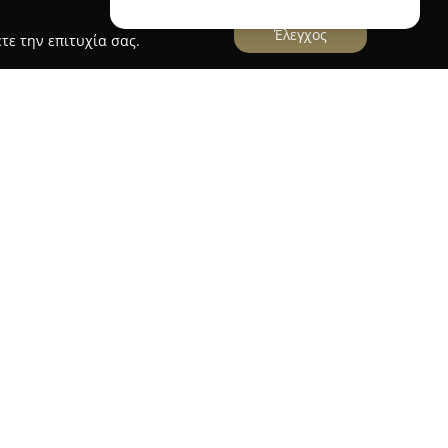
Έλεγχος
τε την επιτυχία σας.
κεται στην οδό Αδριανού 122 στην Αθήνα και
ή χειροποίητων ειδών κατασκευασμένων από
νται για τη σχολαστική κατασκευή τους. Κάθε
ελαιόδεντρα που συλλέγονται με προσοχή από
ν χαρακτηριστική ομορφιά και τα ξεχωριστά
ει τόσο λειτουργικά αντικείμενα κουζίνας,
επιτραπέζια σκεύη, ξύλα κοπής, κουτάλες και
αι ιδιαίτερες διακοσμητικές δημιουργίες.