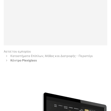
Αετοί του εμπορίου
Καταστήματα Επίπλων, Μόδας και Διατροφής - Περιστέρι
Κέντρο Plexiglass