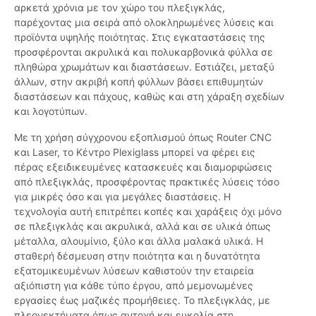
αρκετά χρόνια με τον χώρο του πλεξιγκλάς,
παρέχοντας μια σειρά από ολοκληρωμένες λύσεις και
προϊόντα υψηλής ποιότητας. Στις εγκαταστάσεις της
προσφέρονται ακρυλικά και πολυκαρβονικά φύλλα σε
πληθώρα χρωμάτων και διαστάσεων. Εστιάζει, μεταξύ
άλλων, στην ακριβή κοπή φύλλων βάσει επιθυμητών
διαστάσεων και πάχους, καθώς και στη χάραξη σχεδίων
και λογοτύπων.
Με τη χρήση σύγχρονου εξοπλισμού όπως Router CNC
και Laser, το Κέντρο Plexiglass μπορεί να φέρει εις
πέρας εξειδικευμένες κατασκευές και διαμορφώσεις
από πλεξιγκλάς, προσφέροντας πρακτικές λύσεις τόσο
για μικρές όσο και για μεγάλες διαστάσεις. Η
τεχνολογία αυτή επιτρέπει κοπές και χαράξεις όχι μόνο
σε πλεξιγκλάς και ακρυλικά, αλλά και σε υλικά όπως
μέταλλα, αλουμίνιο, ξύλο και άλλα μαλακά υλικά. Η
σταθερή δέσμευση στην ποιότητα και η δυνατότητα
εξατομικευμένων λύσεων καθιστούν την εταιρεία
αξιόπιστη για κάθε τύπο έργου, από μεμονωμένες
εργασίες έως μαζικές προμήθειες. Το πλεξιγκλάς, με
πλεονεκτήματα όπως αντοχή και ευκολία στη