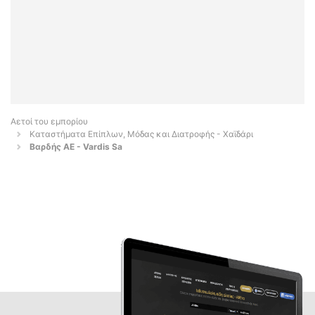
Αετοί του εμπορίου
Καταστήματα Επίπλων, Μόδας και Διατροφής - Χαϊδάρι
Βαρδής ΑΕ - Vardis Sa