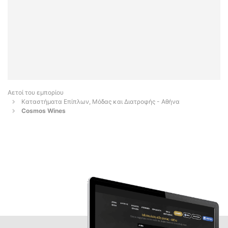
Αετοί του εμπορίου
Καταστήματα Επίπλων, Μόδας και Διατροφής - Αθήνα
Cosmos Wines