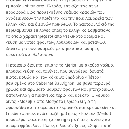
εμπορίου οίνου στην Ελλάδα, εστιάζοντας στην
προσφορά μίας προσεγμένης γκάμας κρασιών που
αναδεικνύουν την ποιότητα και την ποικιλομορφία των
ελληνικών και διεθνών ποικιλιών. Το χαρτοφυλάκιό της
περιλαμβάνει επιλογές όπως το ελληνικό Σαββατιανό,
το οποίο χαρακτηρίζεται από ντελικάτο άρωμα και
γεύση με νότες φρούτων, λουλουδιών και βοτάνων,
ιδανικό για συνδυασμούς με κηπευτικά, όσπρια,
κρεατικά και θαλασσινά.
Η εταιρεία διαθέτει επίσης το Merlot, με σκούρο χρώμα,
πλούσια γεύση και τανίνες, που συνοδεύει δυνατά
πιάτα, καθώς και τον κόκκινο ξηρό οίνο «Πέτρα»
βασισμένο στο Cabernet Sauvignon, με βαθύ πορφυρό
χρώμα και αρώματα μαύρων φρούτων και μπαχαρικών,
κατάλληλο για πικάντικα τυριά και κρέατα. Ο λευκός
οίνος «Μολύβι» από Μοσχάτο ξεχωρίζει για τη
φρεσκάδα και τα αρώματα λεμονιού, εσπεριδοειδών και
ξηρών καρπών, ενώ ο ροζέ ημίξηρος «Ψαλίδι» (Merlot)
προσφέρει φρουτώδη χαρακτήρα με ήπιες τανίνες και
άρωμα φράουλας. Τέλος, ο λευκός ξηρός «Χαρτί» από