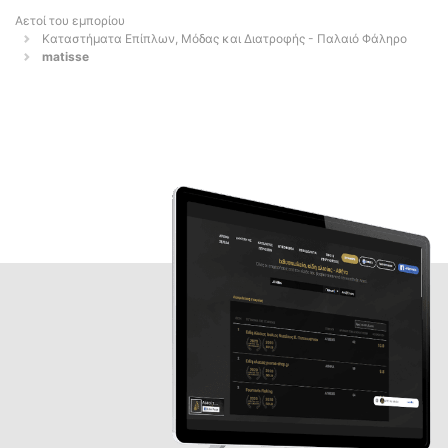
Αετοί του εμπορίου
Καταστήματα Επίπλων, Μόδας και Διατροφής - Παλαιό Φάληρο
matisse