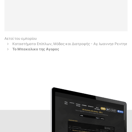
Αετοί του εμπορίου
Καταστήματα Επίπλων, Μόδας και Διατροφής - Αγ. Ιωαννησ Ρεντησ
Το Μπακαλικο της Αγορας