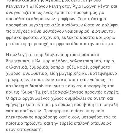
Κέννεντυ 1 & Πύργου Ρέντη στον Άγιο Ιωάννη Ρέντη και
αναγνωρίζεται ως ένας έμπιστος προορισμός για
προμήθεια καθημερινών τροφίμων. Το κατάστημα
προσφέρει μεγάλη ποικιλία προϊόντων ώστε να καλύψει
τις ανάγκες κάθε μοντέρνου νοικοκυριού. Διατίθενται
φρέσκα φρούτα, λαχανικά, εκλεκτά κρέατα και ψάρια,
με ιδιαίτερη προσοχή στη φρεσκάδα και την ποιότητα.
Η συλλογή του περιλαμβάνει αρτοσκευάσματα,
δημητριακά, μέλι, μαρμελάδες, γαλακτοκομικά, τυριά,
αλλαντικά, ζυμαρικά, όσπρια, ρύζι, καφέ, ροφήματα,
χυμούς, αναψυκτικά, είδη μαγειρικής και κατεψυγμένα
τρόφιμα, ενώ προτείνονται και ασιατικές γεύσεις. Το
κατάστημα διακρίνεται για τις συχνές προσφορές του
και τις "Super Τιμές", εξασφαλίζοντας προσιτές αγορές.
Ο άρτια οργανωμένος χώρος συμβάλλει σε άνετη και
γρήγορη εξυπηρέτηση, με εύκολη πρόσβαση στη μεγάλη
γκάμα προϊόντων. Προσφέρεται επίσης υπηρεσία
ηλεκτρονικής παράδοσης κατ' οίκον, μεταφέροντας τα
ποιοτικά προϊόντα και την ευρεία επιλογή απευθείας
στον καταναλωτή.