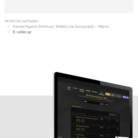
Αετοί του εμπορίου
Καταστήματα Επίπλων, Μόδας και Διατροφής - Αθήνα
E-seller.gr