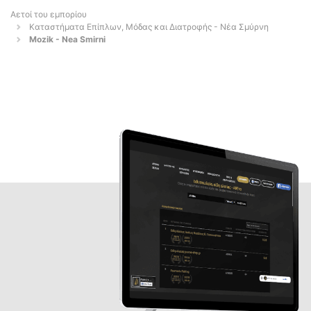
Αετοί του εμπορίου
Καταστήματα Επίπλων, Μόδας και Διατροφής - Νέα Σμύρνη
Mozik - Nea Smirni