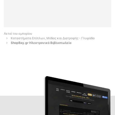
Αετοί του εμπορίου
Καταστήματα Επίπλων, Μόδας και Διατροφής - Γλυφάδα
ShopBay.gr Ηλεκτρονικό Βιβλιοπωλείο