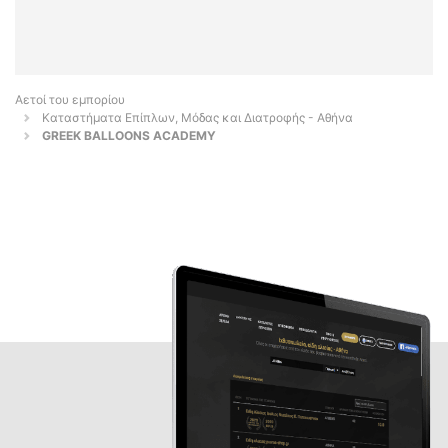
Αετοί του εμπορίου
Καταστήματα Επίπλων, Μόδας και Διατροφής - Αθήνα
GREEK BALLOONS ACADEMY