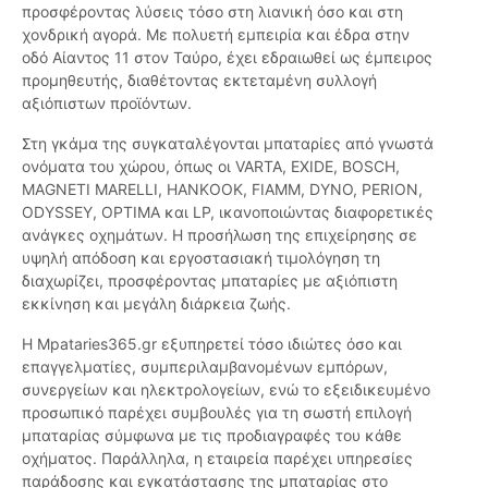
προσφέροντας λύσεις τόσο στη λιανική όσο και στη
χονδρική αγορά. Με πολυετή εμπειρία και έδρα στην
οδό Αίαντος 11 στον Ταύρο, έχει εδραιωθεί ως έμπειρος
προμηθευτής, διαθέτοντας εκτεταμένη συλλογή
αξιόπιστων προϊόντων.
Στη γκάμα της συγκαταλέγονται μπαταρίες από γνωστά
ονόματα του χώρου, όπως οι VARTA, EXIDE, BOSCH,
MAGNETI MARELLI, HANKOOK, FIAMM, DYNO, PERION,
ODYSSEY, OPTIMA και LP, ικανοποιώντας διαφορετικές
ανάγκες οχημάτων. Η προσήλωση της επιχείρησης σε
υψηλή απόδοση και εργοστασιακή τιμολόγηση τη
διαχωρίζει, προσφέροντας μπαταρίες με αξιόπιστη
εκκίνηση και μεγάλη διάρκεια ζωής.
Η Mpataries365.gr εξυπηρετεί τόσο ιδιώτες όσο και
επαγγελματίες, συμπεριλαμβανομένων εμπόρων,
συνεργείων και ηλεκτρολογείων, ενώ το εξειδικευμένο
προσωπικό παρέχει συμβουλές για τη σωστή επιλογή
μπαταρίας σύμφωνα με τις προδιαγραφές του κάθε
οχήματος. Παράλληλα, η εταιρεία παρέχει υπηρεσίες
παράδοσης και εγκατάστασης της μπαταρίας στο