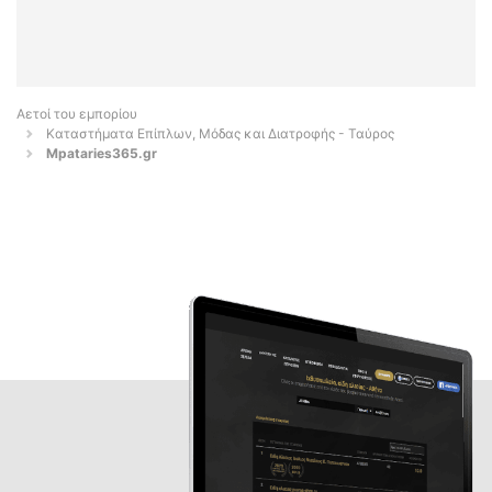
Αετοί του εμπορίου
Καταστήματα Επίπλων, Μόδας και Διατροφής - Ταύρος
Mpataries365.gr