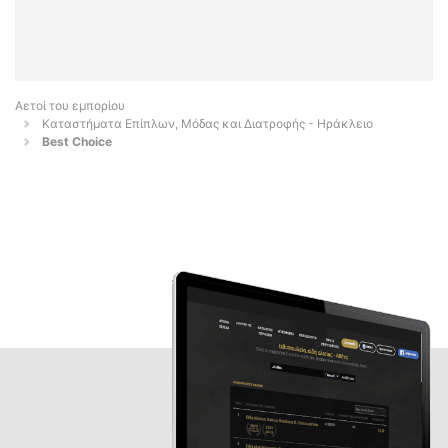
Αετοί του εμπορίου
Καταστήματα Επίπλων, Μόδας και Διατροφής - Ηράκλειο
Best Choice