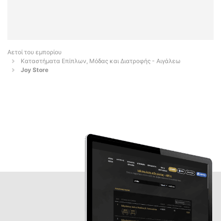
Αετοί του εμπορίου
Καταστήματα Επίπλων, Μόδας και Διατροφής - Αιγάλεω
Joy Store