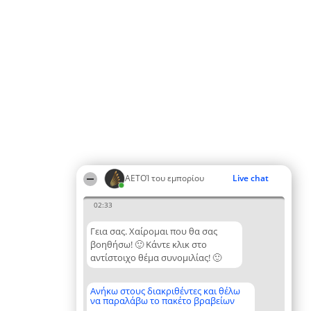
ΑΕΤΟΊ του εμπορίου
Live chat
02:33
Γεια σας. Χαίρομαι που θα σας
βοηθήσω! 🙂 Κάντε κλικ στο
αντίστοιχο θέμα συνομιλίας! 🙂
Ανήκω στους διακριθέντες και θέλω
να παραλάβω το πακέτο βραβείων