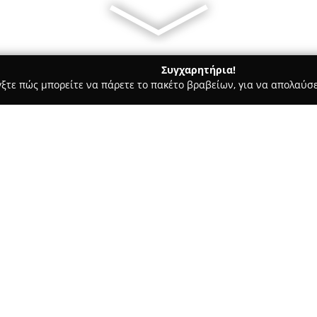
Συγχαρητήρια!
γξτε πώς μπορείτε να πάρετε το πακέτο βραβείων, για να απολαύσε
ας και Διατροφής - Αθήνα
Sophia Enjoy Thinking Live
Σχετικά με την εταιρεία:
Η
Sophia Enjoy Thinking Live
α
και διακριτικότητα στον χώρο
αρχαίας ελληνικής φιλοσοφίας 
ειδικεύεται στη δημιουργία χ
Δείτε περισσότερα >>
σπιτιού, αξεσουάρ και ιδιαίτ
πλούσια πολιτιστική κληρονομ