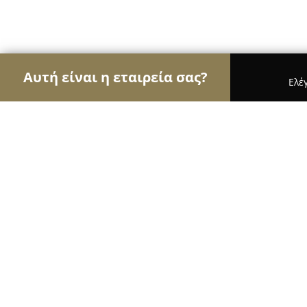
Αυτή είναι η εταιρεία σας?
Ελέ
Αετοί του εμπορίου
Καταστήματα Επίπλων, Μόδ
Sophia Enjoy Thinking Live
9.6
(41)