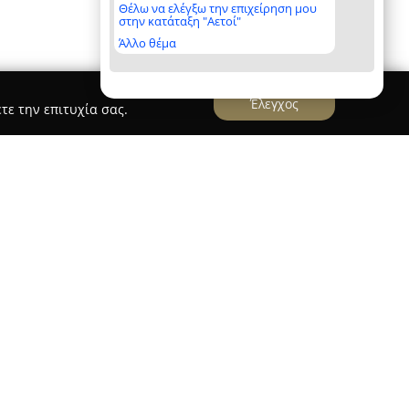
Θέλω να ελέγξω την επιχείρηση μου
στην κατάταξη "Αετοί"
Άλλο θέμα
Έλεγχος
τε την επιτυχία σας.
ποτελεί ελληνική εταιρεία με έδρα την Αθήνα
 του εμπορίου, ενσωματώνοντας στοιχεία της
και τέχνης σε σύγχρονα σχέδια. Η εταιρεία
ειροποίητων αντικειμένων για διακόσμηση
ερων δώρων, τα οποία αντλούν έμπνευση από την
ιά της Ελλάδας και αποσκοπούν στη δημιουργία