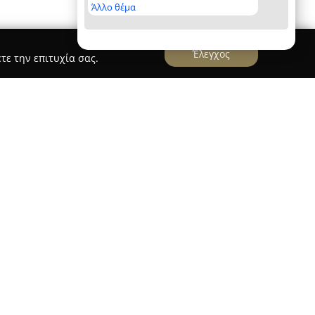
Άλλο θέμα
Έλεγχος
τε την επιτυχία σας.
οτελεί ένα διαχρονικό κατάστημα το οποίο
κία της Πλάκας και λειτουργεί από το 1998,
μπειρία αγορών. Διαθέτει δύο σημεία στην οδό
4, όπου οι επισκέπτες μπορούν να βρουν μια
ράδοση συνδυάζεται με τη δημιουργικότητα. Το
πτυσμένη επιλογή από χειροποίητα κοσμήματα
τέχνεργα και παραδοσιακά αντικείμενα τέχνης,
ική κληρονομιά, τη φύση και την ιστορία της