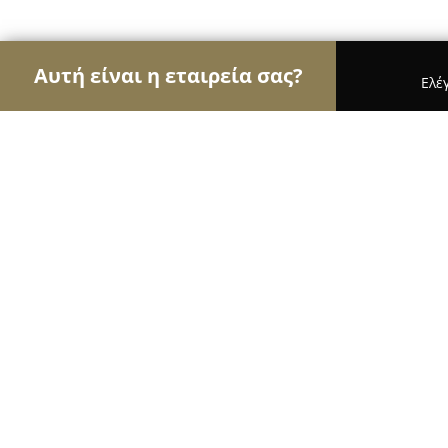
Αυτή είναι η εταιρεία σας?
Ελέ
Αετοί του εμπορίου
Καταστήματα Επίπλων, Μόδ
Plaka's Agora Workshop
9.3
(56)
Αθήνα, Vironos 12