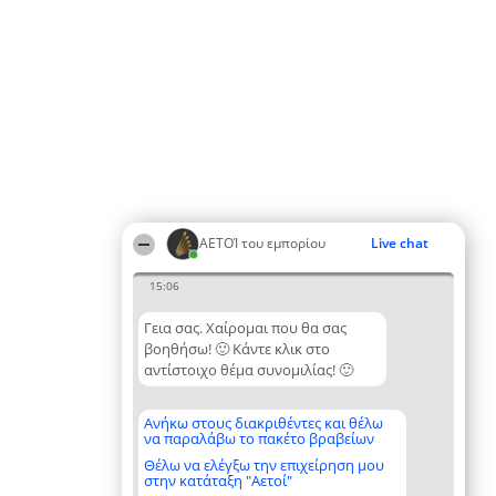
ΑΕΤΟΊ του εμπορίου
Live chat
15:06
Γεια σας. Χαίρομαι που θα σας
βοηθήσω! 🙂 Κάντε κλικ στο
αντίστοιχο θέμα συνομιλίας! 🙂
Ανήκω στους διακριθέντες και θέλω
να παραλάβω το πακέτο βραβείων
Θέλω να ελέγξω την επιχείρηση μου
στην κατάταξη "Αετοί"