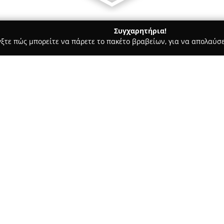
Συγχαρητήρια!
γξτε πώς μπορείτε να πάρετε το πακέτο βραβείων, για να απολαύσε
ας και Διατροφής - Αθήνα
Plaka's Agora Workshop
Σχετικά με την εταιρεία:
Το
Plaka's Agora Workshop
απ
βρίσκεται στην ιστορική συνοι
προσφέροντας μια ιδιαίτερη ε
Βύρωνος, στο νούμερο 12 και 2
Δείτε περισσότερα >>
ποικιλία προϊόντων όπου η πα
κατάστημα φιλοξενεί μια εκλε
Ελλήνων δημιουργών, διάφορα 
εμπνευσμένα από την πολιτιστ