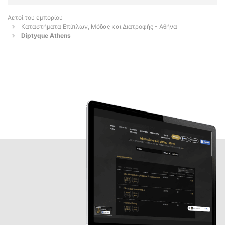
Αετοί του εμπορίου
Καταστήματα Επίπλων, Μόδας και Διατροφής - Αθήνα
Diptyque Athens