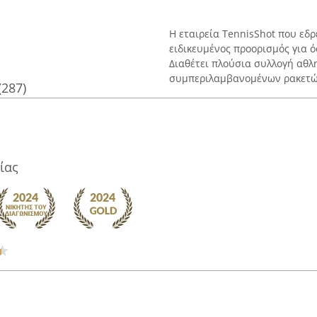
Η εταιρεία TennisShot που εδρ
ειδικευμένος προορισμός για ό
Διαθέτει πλούσια συλλογή αθλ
συμπεριλαμβανομένων ρακετών 
(287)
ίας