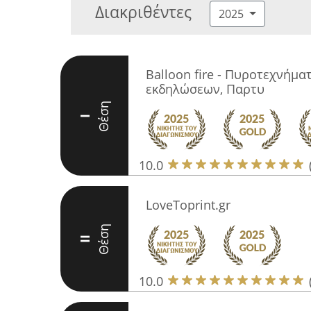
Διακριθέντες
2025
Balloon fire - Πυροτεχνήμα
εκδηλώσεων, Παρτυ
Θέση
I
10.0
LoveToprint.gr
Θέση
II
10.0