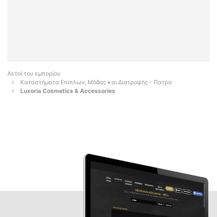
Αετοί του εμπορίου
Καταστήματα Επίπλων, Μόδας και Διατροφής - Πατρα
Luxoria Cosmetics & Accessories