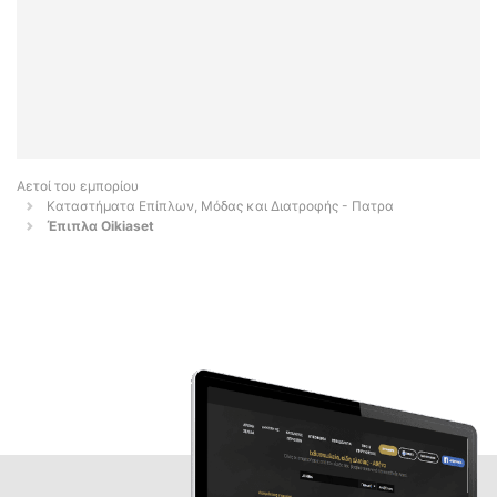
Αετοί του εμπορίου
Καταστήματα Επίπλων, Μόδας και Διατροφής - Πατρα
Έπιπλα Oikiaset