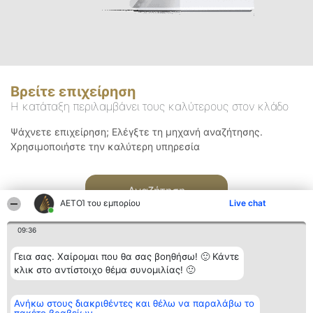
Βρείτε επιχείρηση
Η κατάταξη περιλαμβάνει τους καλύτερους στον κλάδο
Ψάχνετε επιχείρηση; Ελέγξτε τη μηχανή αναζήτησης.
Χρησιμοποιήστε την καλύτερη υπηρεσία
Αναζήτηση
ΑΕΤΟΊ του εμπορίου
Live chat
09:36
Γεια σας. Χαίρομαι που θα σας βοηθήσω! 🙂 Κάντε
κλικ στο αντίστοιχο θέμα συνομιλίας! 🙂
Διοργανωτής της
Κατάταξη
Επικοινωνία
Ανήκω στους διακριθέντες και θέλω να παραλάβω το
κατάταξης
Διακριθέντες
Επικοινωνία