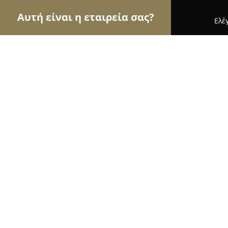
Αυτή είναι η εταιρεία σας?
Ελέ
Αετοί του εμπορίου
Καταστήματα Επίπλων, Μόδ
Epavlis
8.7
(21)
Πατρα, MEZONOS 118
Εμφάνιση αριθμού τηλεφώνου