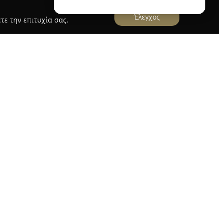
Έλεγχος
τε την επιτυχία σας.
το κέντρο της Πάτρας, στην οδό Μαιζώνος 118,
μέα του εμπορίου, με επίκεντρο τη διάθεση
ταποκρίνονται στις ανάγκες κάθε σύγχρονου
ειδίκευση στα λευκά είδη, τα χαλιά και τα
όσο για τη λειτουργικότητα όσο και για τη
ης ηλεκτρονικής της πλατφόρμας, η επιχείρηση
ς και άνετες αγορές, με τα προϊόντα να
 οικία των πελατών. Διακρίνεται στην αγορά