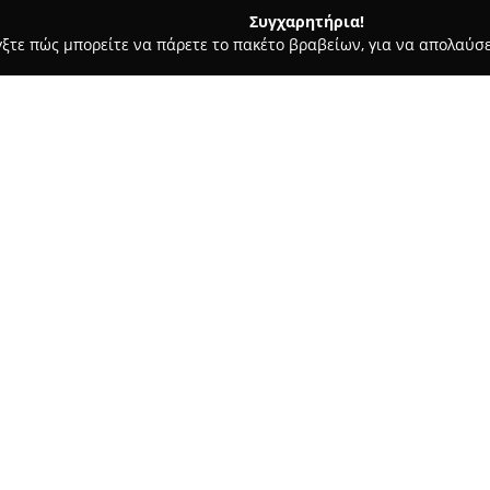
Συγχαρητήρια!
γξτε πώς μπορείτε να πάρετε το πακέτο βραβείων, για να απολαύσε
ας και Διατροφής - Πατρα
Epavlis
Σχετικά με την εταιρεία:
Η
Επαυλις
έχει την έδρα της σ
και δραστηριοποιείται στον το
επιλεγμένων προϊόντων που αν
σπιτιού. Η εταιρεία προσφέρει 
Δείτε περισσότερα >>
υφάσματα, παρέχοντας λύσεις τ
διακόσμηση των χώρων.
Με αξιοποίηση της ανεπτυγμέν
δίνει τη δυνατότητα για εύκολε
αποστέλλονται απευθείας στην